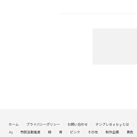
ホーム
プライバシーポリシー
お問い合わせ
テンプレＢａｂｙとは
A3
市民活動推進
緑
青
ピンク
その他
制作企画
黄色