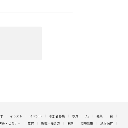
体
イラスト
イベント
参加者募集
写真
A4
募集
白
演会・セミナー
教育
就職・働き方
名刺
環境政策
幼児保育