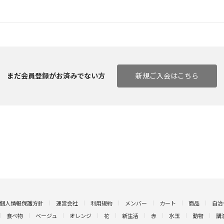
まだ会員登録がお済みでない方
新規ご入会はこちら
個人情報保護方針
運営会社
利用規約
メンバー
カート
商品
自治
食べ物
ベージュ
オレンジ
花
新生活
赤
水玉
動物
講