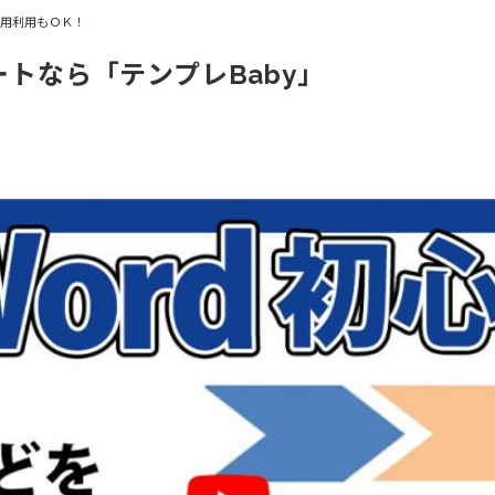
商用利用もＯＫ！
ートなら「テンプレBaby」