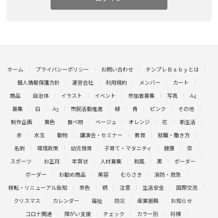
ホーム
プライバシーポリシー
お問い合わせ
テンプレＢａｂｙとは
個人情報保護方針
運営会社
利用規約
メンバー
カート
商品
自治体
イラスト
イベント
参加者募集
写真
A4
募集
白
A3
市民活動推進
緑
青
ピンク
その他
制作企画
黄色
食べ物
ベージュ
オレンジ
花
新生活
赤
水玉
動物
講演会・セミナー
教育
就職・働き方
名刺
環境政策
幼児保育
子育て・マタニティ
健康
空
スポーツ
お正月
年賀状
人材募集
和風
黒
ボーダー
ボーダー
お勧め商品
美容
むらさき
消防・救急
移転・リニューアル告知
茶色
柄
注意
生活安全
国際交流
クリスマス
カレンダー
福祉
防災
産業振興
お知らせ
コロナ関連
障がい支援
チェック
カラー別
将棋