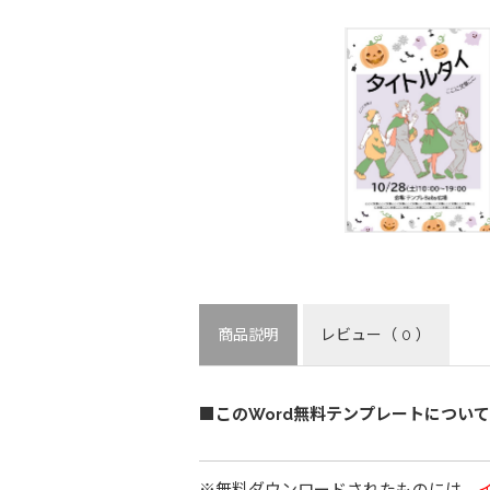
商品説明
レビュー
（ 0 ）
■このWord無料テンプレートについて
※無料ダウンロードされたものには、