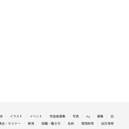
体
イラスト
イベント
参加者募集
写真
A4
募集
白
演会・セミナー
教育
就職・働き方
名刺
環境政策
幼児保育