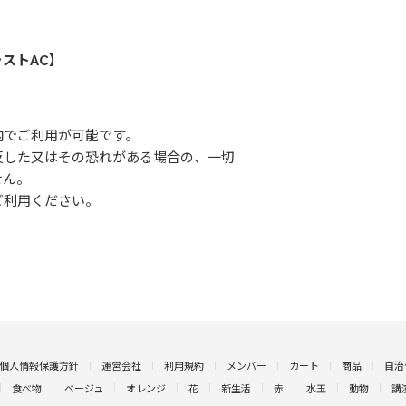
ストAC】
内でご利用が可能です。
反した又はその恐れがある場合の、一切
せん。
ご利用ください。
個人情報保護方針
運営会社
利用規約
メンバー
カート
商品
自治
食べ物
ベージュ
オレンジ
花
新生活
赤
水玉
動物
講