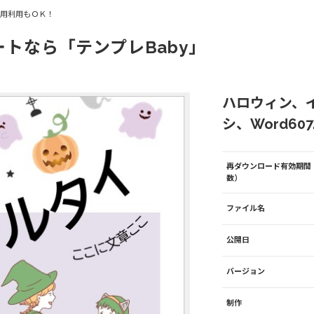
商用利用もＯＫ！
ートなら「テンプレBaby」
ハロウィン、
シ、Word607
再ダウンロード有効期間
数）
ファイル名
公開日
バージョン
制作