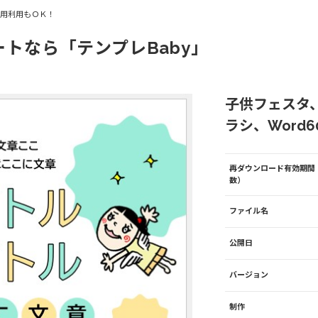
商用利用もＯＫ！
ートなら「テンプレBaby」
子供フェスタ
ラシ、Word60
再ダウンロード有効期間
数）
ファイル名
公開日
バージョン
制作