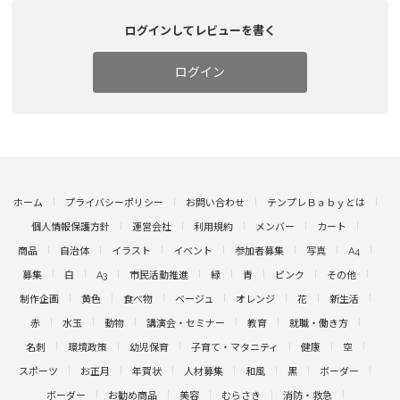
ログインしてレビューを書く
ログイン
ホーム
プライバシーポリシー
お問い合わせ
テンプレＢａｂｙとは
個人情報保護方針
運営会社
利用規約
メンバー
カート
商品
自治体
イラスト
イベント
参加者募集
写真
A4
募集
白
A3
市民活動推進
緑
青
ピンク
その他
制作企画
黄色
食べ物
ベージュ
オレンジ
花
新生活
赤
水玉
動物
講演会・セミナー
教育
就職・働き方
名刺
環境政策
幼児保育
子育て・マタニティ
健康
空
スポーツ
お正月
年賀状
人材募集
和風
黒
ボーダー
ボーダー
お勧め商品
美容
むらさき
消防・救急