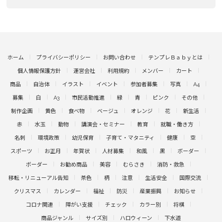
ホーム
プライバシーポリシー
お問い合わせ
テンプレＢａｂｙとは
個人情報保護方針
運営会社
利用規約
メンバー
カート
商品
自治体
イラスト
イベント
参加者募集
写真
A4
募集
白
A3
市民活動推進
緑
青
ピンク
その他
制作企画
黄色
食べ物
ベージュ
オレンジ
花
新生活
赤
水玉
動物
講演会・セミナー
教育
就職・働き方
名刺
環境政策
幼児保育
子育て・マタニティ
健康
空
スポーツ
お正月
年賀状
人材募集
和風
黒
ボーダー
ボーダー
お勧め商品
美容
むらさき
消防・救急
移転・リニューアル告知
茶色
柄
注意
生活安全
国際交流
クリスマス
カレンダー
福祉
防災
産業振興
お知らせ
コロナ関連
障がい支援
チェック
カラー別
将棋
商品ジャンル
サイズ別
ハロウィーン
下水道