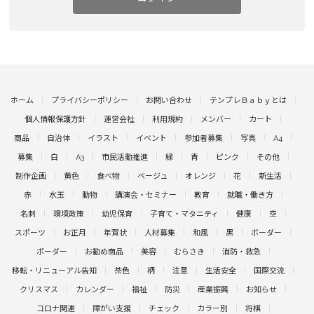
ホーム
プライバシーポリシー
お問い合わせ
テンプレＢａｂｙとは
個人情報保護方針
運営会社
利用規約
メンバー
カート
商品
自治体
イラスト
イベント
参加者募集
写真
A4
募集
白
A3
市民活動推進
緑
青
ピンク
その他
制作企画
黄色
食べ物
ベージュ
オレンジ
花
新生活
赤
水玉
動物
講演会・セミナー
教育
就職・働き方
名刺
環境政策
幼児保育
子育て・マタニティ
健康
空
スポーツ
お正月
年賀状
人材募集
和風
黒
ボーダー
ボーダー
お勧め商品
美容
むらさき
消防・救急
移転・リニューアル告知
茶色
柄
注意
生活安全
国際交流
クリスマス
カレンダー
福祉
防災
産業振興
お知らせ
コロナ関連
障がい支援
チェック
カラー別
将棋