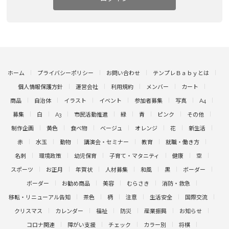
ホーム
プライバシーポリシー
お問い合わせ
テンプレＢａｂｙとは
個人情報保護方針
運営会社
利用規約
メンバー
カート
商品
自治体
イラスト
イベント
参加者募集
写真
A4
募集
白
A3
市民活動推進
緑
青
ピンク
その他
制作企画
黄色
食べ物
ベージュ
オレンジ
花
新生活
赤
水玉
動物
講演会・セミナー
教育
就職・働き方
名刺
環境政策
幼児保育
子育て・マタニティ
健康
空
スポーツ
お正月
年賀状
人材募集
和風
黒
ボーダー
ボーダー
お勧め商品
美容
むらさき
消防・救急
移転・リニューアル告知
茶色
柄
注意
生活安全
国際交流
クリスマス
カレンダー
福祉
防災
産業振興
お知らせ
コロナ関連
障がい支援
チェック
カラー別
将棋