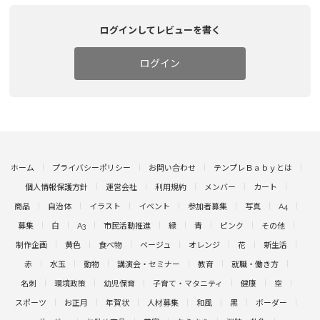
ログインしてレビューを書く
ログイン
ホーム
プライバシーポリシー
お問い合わせ
テンプレＢａｂｙとは
個人情報保護方針
運営会社
利用規約
メンバー
カート
商品
自治体
イラスト
イベント
参加者募集
写真
A4
募集
白
A3
市民活動推進
緑
青
ピンク
その他
制作企画
黄色
食べ物
ベージュ
オレンジ
花
新生活
赤
水玉
動物
講演会・セミナー
教育
就職・働き方
名刺
環境政策
幼児保育
子育て・マタニティ
健康
空
スポーツ
お正月
年賀状
人材募集
和風
黒
ボーダー