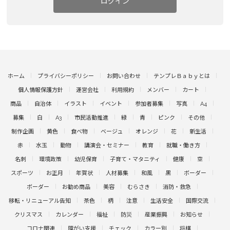
ログイン
ホーム
プライバシーポリシー
お問い合わせ
テンプレＢａｂｙとは
個人情報保護方針
運営会社
利用規約
メンバー
カート
商品
自治体
イラスト
イベント
参加者募集
写真
A4
募集
白
A3
市民活動推進
緑
青
ピンク
その他
制作企画
黄色
食べ物
ベージュ
オレンジ
花
新生活
赤
水玉
動物
講演会・セミナー
教育
就職・働き方
名刺
環境政策
幼児保育
子育て・マタニティ
健康
空
スポーツ
お正月
年賀状
人材募集
和風
黒
ボーダー
ボーダー
お勧め商品
美容
むらさき
消防・救急
移転・リニューアル告知
茶色
柄
注意
生活安全
国際交流
クリスマス
カレンダー
福祉
防災
産業振興
お知らせ
コロナ関連
障がい支援
チェック
カラー別
将棋