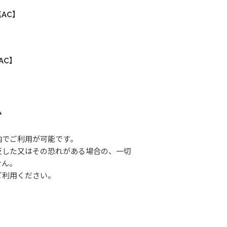
AC】
AC】
▲
内でご利用が可能です。
反した又はその恐れがある場合の、一切
せん。
ご利用ください。