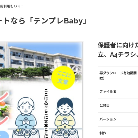
商用利用もＯＫ！
ートなら「テンプレBaby」
保護者に向け
立、A4チラシ、
再ダウンロード有効期間
数）
ファイル名
公開日
バージョン
制作