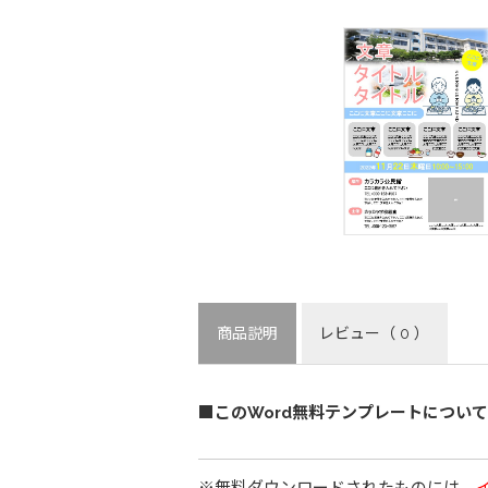
商品説明
レビュー
（ 0 ）
■このWord無料テンプレートについて
※無料ダウンロードされたものには、