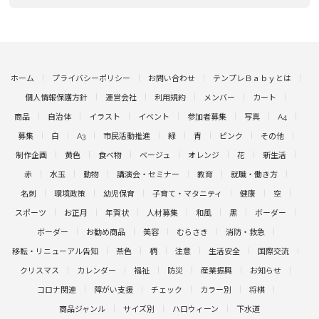
ホーム
プライバシーポリシー
お問い合わせ
テンプレＢａｂｙとは
個人情報保護方針
運営会社
利用規約
メンバー
カート
商品
自治体
イラスト
イベント
参加者募集
写真
A4
募集
白
A3
市民活動推進
緑
青
ピンク
その他
制作企画
黄色
食べ物
ベージュ
オレンジ
花
新生活
赤
水玉
動物
講演会・セミナー
教育
就職・働き方
名刺
環境政策
幼児保育
子育て・マタニティ
健康
空
スポーツ
お正月
年賀状
人材募集
和風
黒
ボーダー
ボーダー
お勧め商品
美容
むらさき
消防・救急
移転・リニューアル告知
茶色
柄
注意
生活安全
国際交流
クリスマス
カレンダー
福祉
防災
産業振興
お知らせ
コロナ関連
障がい支援
チェック
カラー別
将棋
商品ジャンル
サイズ別
ハロウィーン
下水道