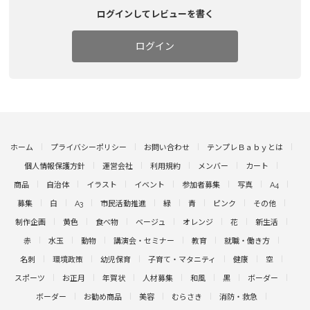
ログインしてレビューを書く
ログイン
ホーム
プライバシーポリシー
お問い合わせ
テンプレＢａｂｙとは
個人情報保護方針
運営会社
利用規約
メンバー
カート
商品
自治体
イラスト
イベント
参加者募集
写真
A4
募集
白
A3
市民活動推進
緑
青
ピンク
その他
制作企画
黄色
食べ物
ベージュ
オレンジ
花
新生活
赤
水玉
動物
講演会・セミナー
教育
就職・働き方
名刺
環境政策
幼児保育
子育て・マタニティ
健康
空
スポーツ
お正月
年賀状
人材募集
和風
黒
ボーダー
ボーダー
お勧め商品
美容
むらさき
消防・救急