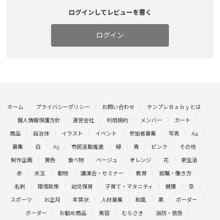
ログインしてレビューを書く
ログイン
ホーム
プライバシーポリシー
お問い合わせ
テンプレＢａｂｙとは
個人情報保護方針
運営会社
利用規約
メンバー
カート
商品
自治体
イラスト
イベント
参加者募集
写真
A4
募集
白
A3
市民活動推進
緑
青
ピンク
その他
制作企画
黄色
食べ物
ベージュ
オレンジ
花
新生活
赤
水玉
動物
講演会・セミナー
教育
就職・働き方
名刺
環境政策
幼児保育
子育て・マタニティ
健康
空
スポーツ
お正月
年賀状
人材募集
和風
黒
ボーダー
ボーダー
お勧め商品
美容
むらさき
消防・救急