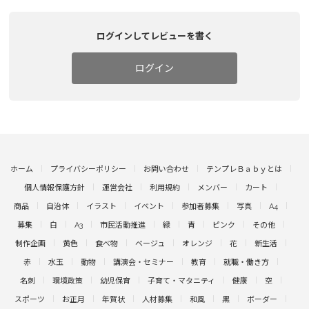
ログインしてレビューを書く
ログイン
ホーム
プライバシーポリシー
お問い合わせ
テンプレＢａｂｙとは
個人情報保護方針
運営会社
利用規約
メンバー
カート
商品
自治体
イラスト
イベント
参加者募集
写真
A4
募集
白
A3
市民活動推進
緑
青
ピンク
その他
制作企画
黄色
食べ物
ベージュ
オレンジ
花
新生活
赤
水玉
動物
講演会・セミナー
教育
就職・働き方
名刺
環境政策
幼児保育
子育て・マタニティ
健康
空
スポーツ
お正月
年賀状
人材募集
和風
黒
ボーダー