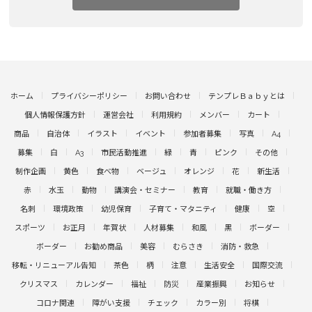
ホーム
プライバシーポリシー
お問い合わせ
テンプレＢａｂｙとは
個人情報保護方針
運営会社
利用規約
メンバー
カート
商品
自治体
イラスト
イベント
参加者募集
写真
A4
募集
白
A3
市民活動推進
緑
青
ピンク
その他
制作企画
黄色
食べ物
ベージュ
オレンジ
花
新生活
赤
水玉
動物
講演会・セミナー
教育
就職・働き方
名刺
環境政策
幼児保育
子育て・マタニティ
健康
空
スポーツ
お正月
年賀状
人材募集
和風
黒
ボーダー
ボーダー
お勧め商品
美容
むらさき
消防・救急
移転・リニューアル告知
茶色
柄
注意
生活安全
国際交流
クリスマス
カレンダー
福祉
防災
産業振興
お知らせ
コロナ関連
障がい支援
チェック
カラー別
将棋