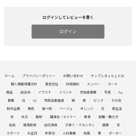
ログインしてレビューを書く
ログイン
ホーム
プライバシーポリシー
お問い合わせ
テンプレＢａｂｙとは
個人情報保護方針
運営会社
利用規約
メンバー
カート
商品
自治体
イラスト
イベント
参加者募集
写真
A4
募集
白
A3
市民活動推進
緑
青
ピンク
その他
制作企画
黄色
食べ物
ベージュ
オレンジ
花
新生活
赤
水玉
動物
講演会・セミナー
教育
就職・働き方
名刺
環境政策
幼児保育
子育て・マタニティ
健康
空
スポーツ
お正月
年賀状
人材募集
和風
黒
ボーダー