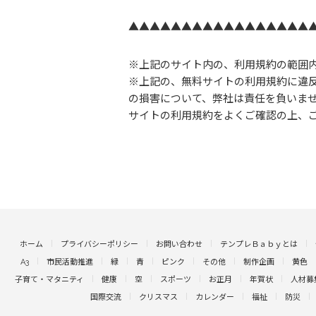
▲▲▲▲▲▲▲▲▲▲▲▲▲▲▲▲▲
※上記のサイト内の、利用規約の範囲
※上記の、無料サイトの利用規約に違
の損害について、弊社は責任を負いま
サイトの利用規約をよくご確認の上、
ホーム
プライバシーポリシー
お問い合わせ
テンプレＢａｂｙとは
A3
市民活動推進
緑
青
ピンク
その他
制作企画
黄色
子育て・マタニティ
健康
空
スポーツ
お正月
年賀状
人材募
国際交流
クリスマス
カレンダー
福祉
防災