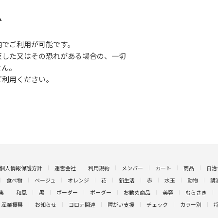
▲
内でご利用が可能です。
反した又はその恐れがある場合の、一切
せん。
ご利用ください。
個人情報保護方針
運営会社
利用規約
メンバー
カート
商品
自治
食べ物
ベージュ
オレンジ
花
新生活
赤
水玉
動物
講
集
和風
黒
ボーダー
ボーダー
お勧め商品
美容
むらさき
産業振興
お知らせ
コロナ関連
障がい支援
チェック
カラー別