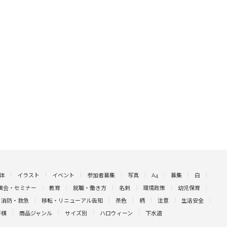
体
イラスト
イベント
参加者募集
写真
A4
募集
白
演会・セミナー
教育
就職・働き方
名刺
環境政策
幼児保育
消防・救急
移転・リニューアル告知
茶色
柄
注意
生活安全
将棋
商品ジャンル
サイズ別
ハロウィーン
下水道