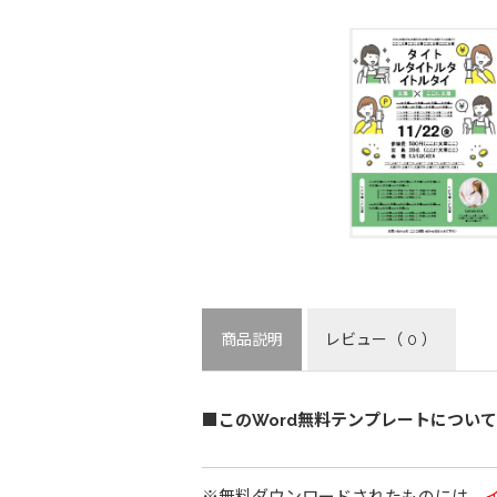
商品説明
レビュー
（ 0 ）
■このWord無料テンプレートについて
※無料ダウンロードされたものには、