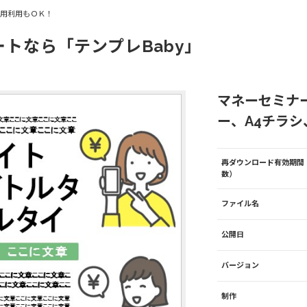
商用利用もＯＫ！
ートなら「テンプレBaby」
マネーセミナ
ー、A4チラシ、
再ダウンロード有効期間
数）
ファイル名
公開日
バージョン
制作