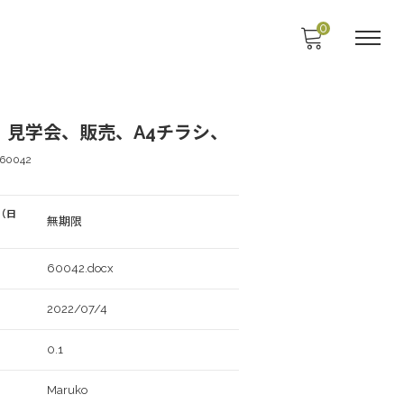
0
、見学会、販売、A4チラシ、
60042
（日
無期限
60042.docx
2022/07/4
0.1
Maruko