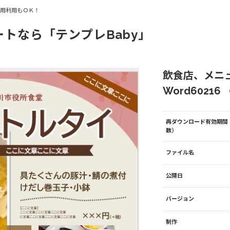
商用利用もＯＫ！
ートなら「テンプレBaby」
飲食店、メニ
Word60216
再ダウンロード有効期間
数）
ファイル名
公開日
バージョン
制作