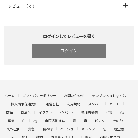
レビュー
（ 0 ）
ログインしてレビューを書く
ログイン
ホーム
プライバシーポリシー
お問い合わせ
テンプレＢａｂｙとは
個人情報保護方針
運営会社
利用規約
メンバー
カート
商品
自治体
イラスト
イベント
参加者募集
写真
A4
募集
白
A3
市民活動推進
緑
青
ピンク
その他
制作企画
黄色
食べ物
ベージュ
オレンジ
花
新生活
赤
水玉
動物
講演会・セミナー
教育
就職・働き方