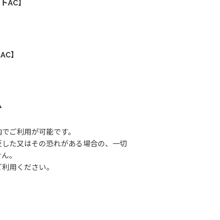
トAC】
AC】
▲
内でご利用が可能です。
反した又はその恐れがある場合の、一切
せん。
ご利用ください。