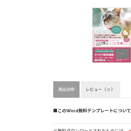
商品説明
レビュー
（ 0 ）
■このWord無料テンプレートについて
※無料ダウンロードされたものには、