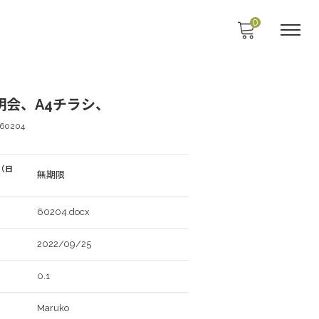
0
明会、A4チラシ、
60204
（日
無期限
60204.docx
2022/09/25
0.1
Maruko