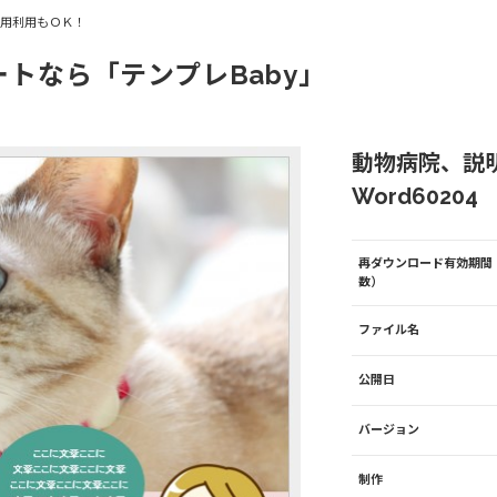
商用利用もＯＫ！
ートなら「テンプレBaby」
動物病院、説
Word60204
再ダウンロード有効期間
数）
ファイル名
公開日
バージョン
制作