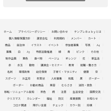
ホーム
プライバシーポリシー
お問い合わせ
テンプレＢａｂｙとは
個人情報保護方針
運営会社
利用規約
メンバー
カート
商品
自治体
イラスト
イベント
参加者募集
写真
A4
募集
白
A3
市民活動推進
緑
青
ピンク
その他
制作企画
黄色
食べ物
ベージュ
オレンジ
花
新生活
赤
水玉
動物
講演会・セミナー
教育
就職・働き方
名刺
環境政策
幼児保育
子育て・マタニティ
健康
空
スポーツ
お正月
年賀状
人材募集
和風
黒
ボーダー
ボーダー
お勧め商品
美容
むらさき
消防・救急
移転・リニューアル告知
茶色
柄
注意
生活安全
国際交流
クリスマス
カレンダー
福祉
防災
産業振興
お知らせ
コロナ関連
障がい支援
チェック
カラー別
将棋