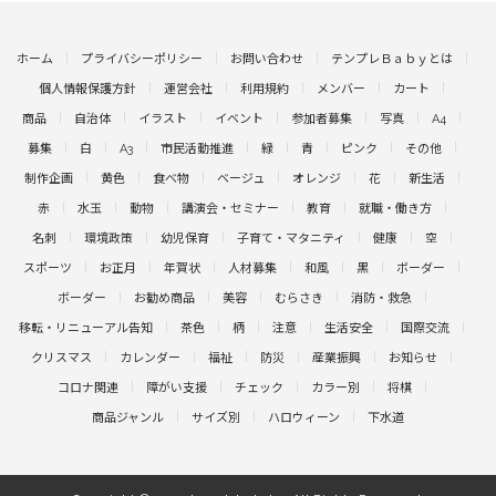
ホーム
プライバシーポリシー
お問い合わせ
テンプレＢａｂｙとは
個人情報保護方針
運営会社
利用規約
メンバー
カート
商品
自治体
イラスト
イベント
参加者募集
写真
A4
募集
白
A3
市民活動推進
緑
青
ピンク
その他
制作企画
黄色
食べ物
ベージュ
オレンジ
花
新生活
赤
水玉
動物
講演会・セミナー
教育
就職・働き方
名刺
環境政策
幼児保育
子育て・マタニティ
健康
空
スポーツ
お正月
年賀状
人材募集
和風
黒
ボーダー
ボーダー
お勧め商品
美容
むらさき
消防・救急
移転・リニューアル告知
茶色
柄
注意
生活安全
国際交流
クリスマス
カレンダー
福祉
防災
産業振興
お知らせ
コロナ関連
障がい支援
チェック
カラー別
将棋
商品ジャンル
サイズ別
ハロウィーン
下水道