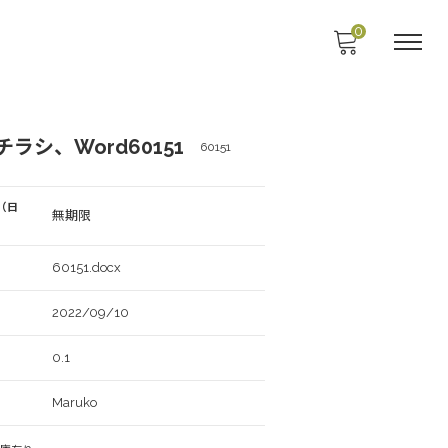
0
ラシ、Word60151
60151
（日
無期限
60151.docx
2022/09/10
0.1
Maruko