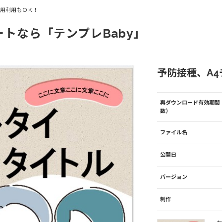
商用利用もＯＫ！
ートなら「テンプレBaby」
予防接種、A4チ
再ダウンロード有効期間
数）
ファイル名
公開日
バージョン
制作