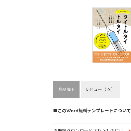
商品説明
レビュー
（ 0 ）
■このWord無料テンプレートについて
※無料ダウンロードされたものには、