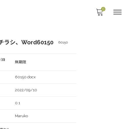
0
ラシ、Word60150
60150
（日
無期限
60150.docx
2022/09/10
0.1
Maruko