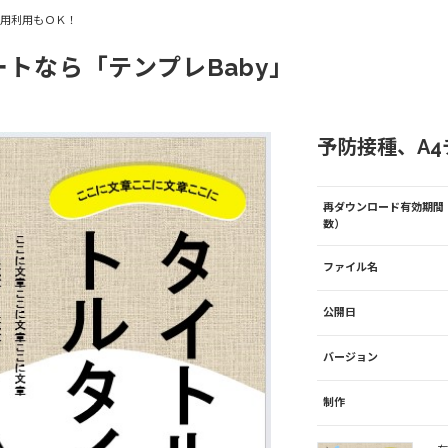
商用利用もＯＫ！
ートなら「テンプレBaby」
予防接種、A4チ
再ダウンロード有効期間
数）
ファイル名
公開日
バージョン
制作