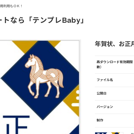
商用利用もＯＫ！
ートなら「テンプレBaby」
年賀状、お正月
再ダウンロード有効期間
数）
ファイル名
公開日
バージョン
制作