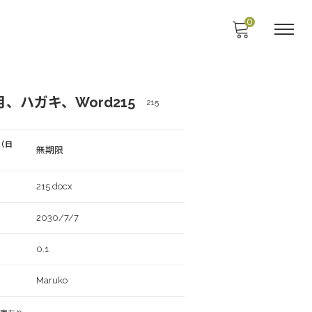
0
、ハガキ、Word215
215
（日
無期限
215.docx
2030/7/7
0.1
Maruko