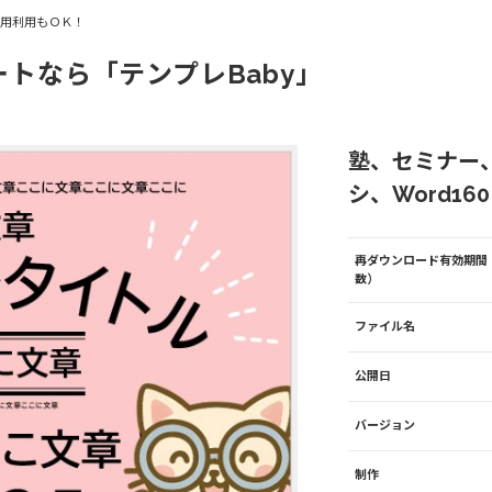
商用利用もＯＫ！
ートなら「テンプレBaby」
塾、セミナー
シ、Word160
再ダウンロード有効期間
数）
ファイル名
公開日
バージョン
制作