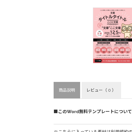
商品説明
レビュー
（ 0 ）
■このWord無料テンプレートについて
※こちらに入っている素材は利用規約