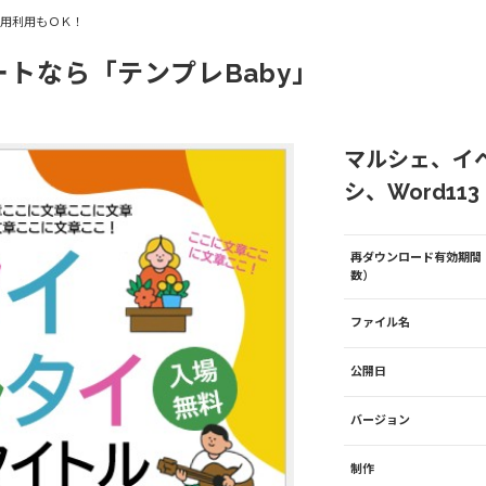
商用利用もＯＫ！
ートなら「テンプレBaby」
マルシェ、イ
シ、Word113
再ダウンロード有効期間
数）
ファイル名
公開日
バージョン
制作