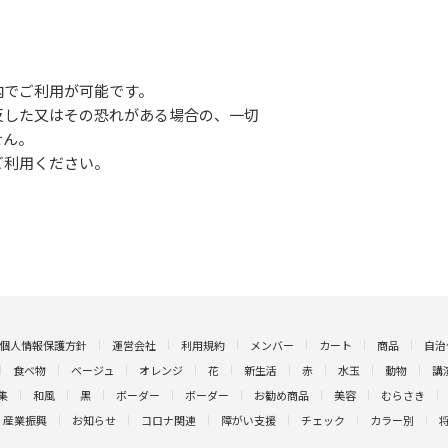
内でご利用が可能です。
反した又はその恐れがある場合の、一切
せん。
ご利用ください。
個人情報保護方針
運営会社
利用規約
メンバー
カート
商品
自治
食べ物
ベージュ
オレンジ
花
新生活
赤
水玉
動物
講
集
和風
黒
ボーダー
ボーダー
お勧め商品
美容
むらさき
産業振興
お知らせ
コロナ関連
障がい支援
チェック
カラー別