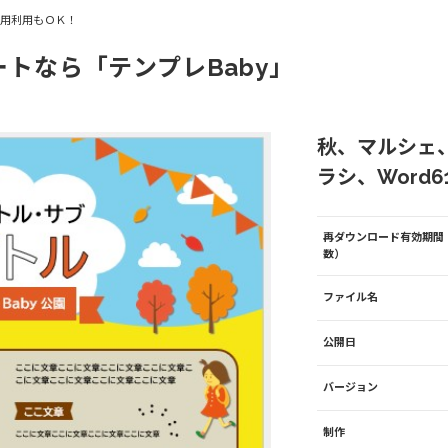
商用利用もＯＫ！
ートなら「テンプレBaby」
秋、マルシェ
ラシ、Word61
再ダウンロード有効期間
数）
ファイル名
公開日
バージョン
制作