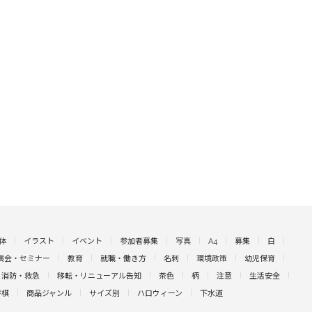
体
イラスト
イベント
参加者募集
写真
A4
募集
白
演会・セミナー
教育
就職・働き方
名刺
環境政策
幼児保育
消防・救急
移転・リニューアル告知
茶色
柄
注意
生活安全
将棋
商品ジャンル
サイズ別
ハロウィーン
下水道