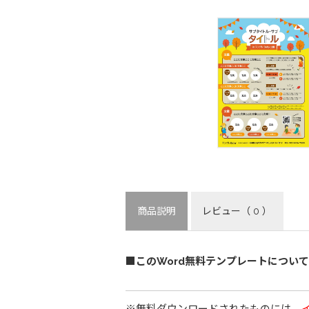
商品説明
レビュー
（ 0 ）
■このWord無料テンプレートについて
※無料ダウンロードされたものには、