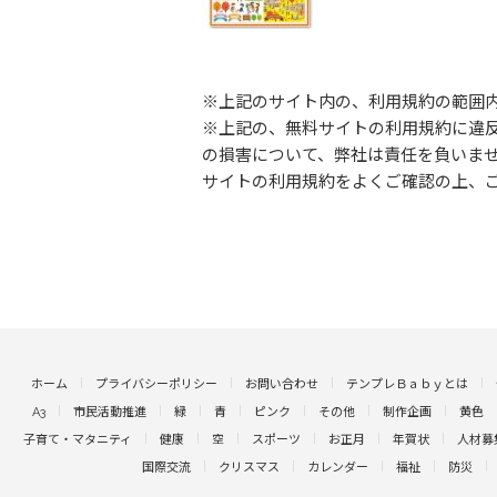
※上記のサイト内の、利用規約の範囲
※上記の、無料サイトの利用規約に違
の損害について、弊社は責任を負いま
サイトの利用規約をよくご確認の上、
ホーム
プライバシーポリシー
お問い合わせ
テンプレＢａｂｙとは
A3
市民活動推進
緑
青
ピンク
その他
制作企画
黄色
子育て・マタニティ
健康
空
スポーツ
お正月
年賀状
人材募
国際交流
クリスマス
カレンダー
福祉
防災