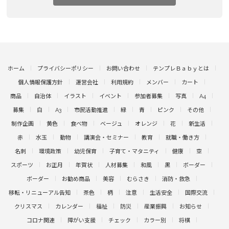
ホーム
プライバシーポリシー
お問い合わせ
テンプレＢａｂｙとは
個人情報保護方針
運営会社
利用規約
メンバー
カート
商品
自治体
イラスト
イベント
参加者募集
写真
A4
募集
白
A3
市民活動推進
緑
青
ピンク
その他
制作企画
黄色
食べ物
ベージュ
オレンジ
花
新生活
赤
水玉
動物
講演会・セミナー
教育
就職・働き方
名刺
環境政策
幼児保育
子育て・マタニティ
健康
空
スポーツ
お正月
年賀状
人材募集
和風
黒
ボーダー
ボーダー
お勧め商品
美容
むらさき
消防・救急
移転・リニューアル告知
茶色
柄
注意
生活安全
国際交流
クリスマス
カレンダー
福祉
防災
産業振興
お知らせ
コロナ関連
障がい支援
チェック
カラー別
将棋