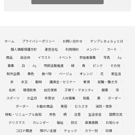
ホーム
プライバシーポリシー
お問い合わせ
テンプレＢａｂｙとは
個人情報保護方針
運営会社
利用規約
メンバー
カート
商品
自治体
イラスト
イベント
参加者募集
写真
A4
募集
白
A3
市民活動推進
緑
青
ピンク
その他
制作企画
黄色
食べ物
ベージュ
オレンジ
花
新生活
赤
水玉
動物
講演会・セミナー
教育
就職・働き方
名刺
環境政策
幼児保育
子育て・マタニティ
健康
空
スポーツ
お正月
年賀状
人材募集
和風
黒
ボーダー
ボーダー
お勧め商品
美容
むらさき
消防・救急
移転・リニューアル告知
茶色
柄
注意
生活安全
国際交流
クリスマス
カレンダー
福祉
防災
産業振興
お知らせ
コロナ関連
障がい支援
チェック
カラー別
将棋