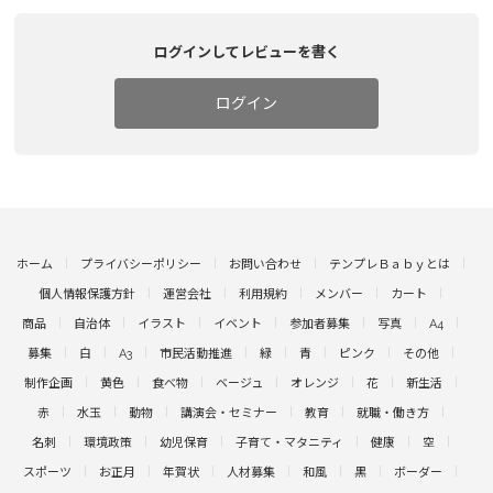
ログインしてレビューを書く
ログイン
ホーム
プライバシーポリシー
お問い合わせ
テンプレＢａｂｙとは
個人情報保護方針
運営会社
利用規約
メンバー
カート
商品
自治体
イラスト
イベント
参加者募集
写真
A4
募集
白
A3
市民活動推進
緑
青
ピンク
その他
制作企画
黄色
食べ物
ベージュ
オレンジ
花
新生活
赤
水玉
動物
講演会・セミナー
教育
就職・働き方
名刺
環境政策
幼児保育
子育て・マタニティ
健康
空
スポーツ
お正月
年賀状
人材募集
和風
黒
ボーダー