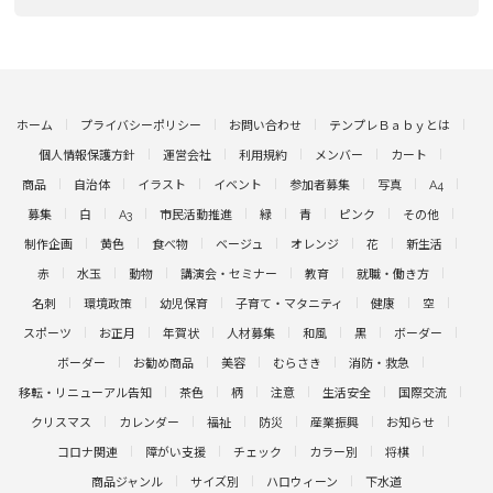
ホーム
プライバシーポリシー
お問い合わせ
テンプレＢａｂｙとは
個人情報保護方針
運営会社
利用規約
メンバー
カート
商品
自治体
イラスト
イベント
参加者募集
写真
A4
募集
白
A3
市民活動推進
緑
青
ピンク
その他
制作企画
黄色
食べ物
ベージュ
オレンジ
花
新生活
赤
水玉
動物
講演会・セミナー
教育
就職・働き方
名刺
環境政策
幼児保育
子育て・マタニティ
健康
空
スポーツ
お正月
年賀状
人材募集
和風
黒
ボーダー
ボーダー
お勧め商品
美容
むらさき
消防・救急
移転・リニューアル告知
茶色
柄
注意
生活安全
国際交流
クリスマス
カレンダー
福祉
防災
産業振興
お知らせ
コロナ関連
障がい支援
チェック
カラー別
将棋
商品ジャンル
サイズ別
ハロウィーン
下水道