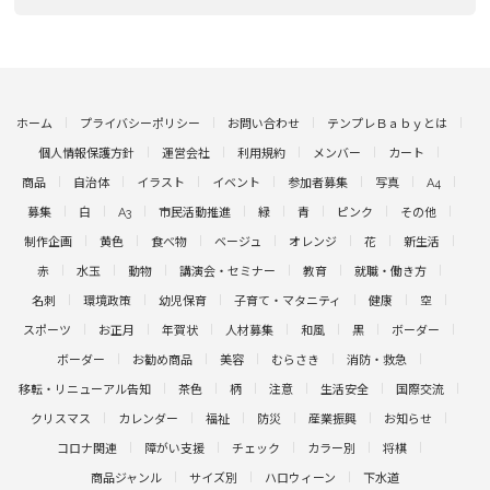
ホーム
プライバシーポリシー
お問い合わせ
テンプレＢａｂｙとは
個人情報保護方針
運営会社
利用規約
メンバー
カート
商品
自治体
イラスト
イベント
参加者募集
写真
A4
募集
白
A3
市民活動推進
緑
青
ピンク
その他
制作企画
黄色
食べ物
ベージュ
オレンジ
花
新生活
赤
水玉
動物
講演会・セミナー
教育
就職・働き方
名刺
環境政策
幼児保育
子育て・マタニティ
健康
空
スポーツ
お正月
年賀状
人材募集
和風
黒
ボーダー
ボーダー
お勧め商品
美容
むらさき
消防・救急
移転・リニューアル告知
茶色
柄
注意
生活安全
国際交流
クリスマス
カレンダー
福祉
防災
産業振興
お知らせ
コロナ関連
障がい支援
チェック
カラー別
将棋
商品ジャンル
サイズ別
ハロウィーン
下水道