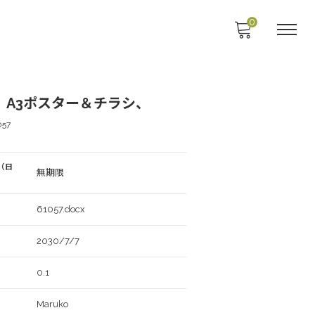
0
、A3ポスター＆チラシ、
057
（日
無期限
61057.docx
2030/7/7
0.1
Maruko