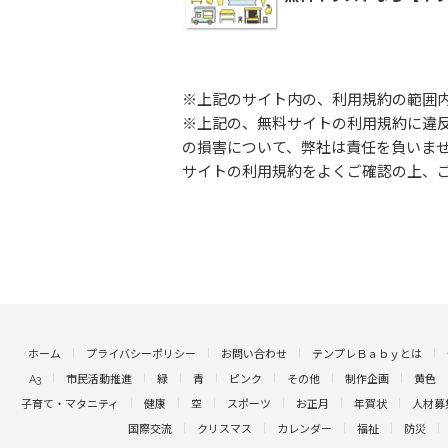
※上記のサイト内の、利用規約の範囲
※上記の、無料サイトの利用規約に違
の損害について、弊社は責任を負いま
サイトの利用規約をよくご確認の上、
ホーム
プライバシーポリシー
お問い合わせ
テンプレＢａｂｙとは
A3
市民活動推進
緑
青
ピンク
その他
制作企画
黄色
子育て・マタニティ
健康
空
スポーツ
お正月
年賀状
人材募
国際交流
クリスマス
カレンダー
福祉
防災