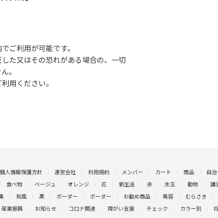
内でご利用が可能です。
反した又はその恐れがある場合の、一切
せん。
ご利用ください。
個人情報保護方針
運営会社
利用規約
メンバー
カート
商品
自治
食べ物
ベージュ
オレンジ
花
新生活
赤
水玉
動物
講
集
和風
黒
ボーダー
ボーダー
お勧め商品
美容
むらさき
産業振興
お知らせ
コロナ関連
障がい支援
チェック
カラー別