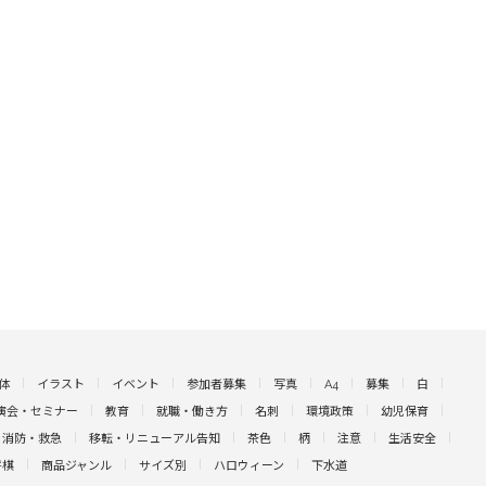
体
イラスト
イベント
参加者募集
写真
A4
募集
白
演会・セミナー
教育
就職・働き方
名刺
環境政策
幼児保育
消防・救急
移転・リニューアル告知
茶色
柄
注意
生活安全
将棋
商品ジャンル
サイズ別
ハロウィーン
下水道