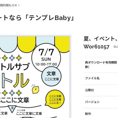
商用利用もＯＫ！
ートなら「テンプレBaby」
夏、イベント
Wor61057
61
再ダウンロード有効期間
数）
ファイル名
公開日
バージョン
制作