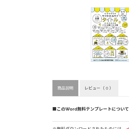
商品説明
レビュー
（ 0 ）
■このWord無料テンプレートについて
※無料ダウンロードされたものには、