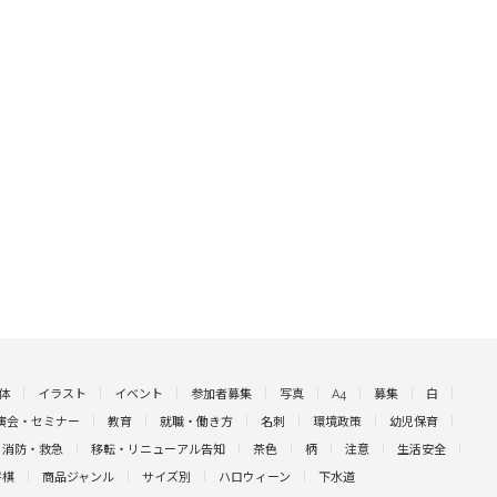
体
イラスト
イベント
参加者募集
写真
A4
募集
白
演会・セミナー
教育
就職・働き方
名刺
環境政策
幼児保育
消防・救急
移転・リニューアル告知
茶色
柄
注意
生活安全
将棋
商品ジャンル
サイズ別
ハロウィーン
下水道