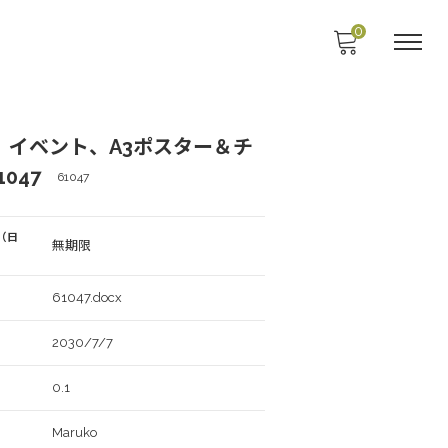
0
、イベント、A3ポスター＆チ
047
61047
（日
無期限
61047.docx
2030/7/7
0.1
Maruko