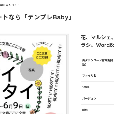
商用利用もＯＫ！
ートなら「テンプレBaby」
花、マルシェ
ラシ、Word61
再ダウンロード有効期間
数）
ファイル名
公開日
バージョン
制作