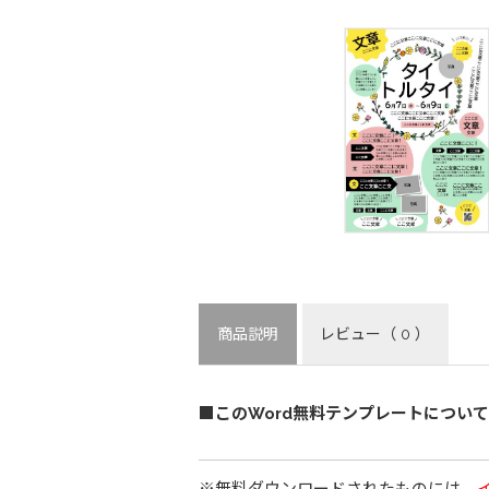
商品説明
レビュー
（ 0 ）
■このWord無料テンプレートについて
※無料ダウンロードされたものには、