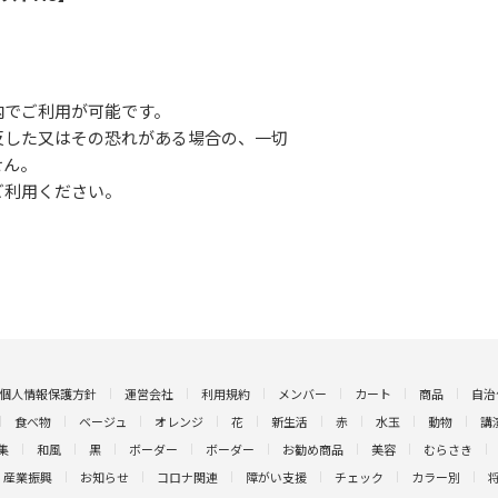
内でご利用が可能です。
反した又はその恐れがある場合の、一切
せん。
ご利用ください。
個人情報保護方針
運営会社
利用規約
メンバー
カート
商品
自治
食べ物
ベージュ
オレンジ
花
新生活
赤
水玉
動物
講
集
和風
黒
ボーダー
ボーダー
お勧め商品
美容
むらさき
産業振興
お知らせ
コロナ関連
障がい支援
チェック
カラー別