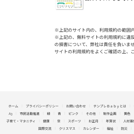
※上記のサイト内の、利用規約の範囲
※上記の、無料サイトの利用規約に違
の損害について、弊社は責任を負いま
サイトの利用規約をよくご確認の上、
ホーム
プライバシーポリシー
お問い合わせ
テンプレＢａｂｙとは
A3
市民活動推進
緑
青
ピンク
その他
制作企画
黄色
子育て・マタニティ
健康
空
スポーツ
お正月
年賀状
人材募
国際交流
クリスマス
カレンダー
福祉
防災