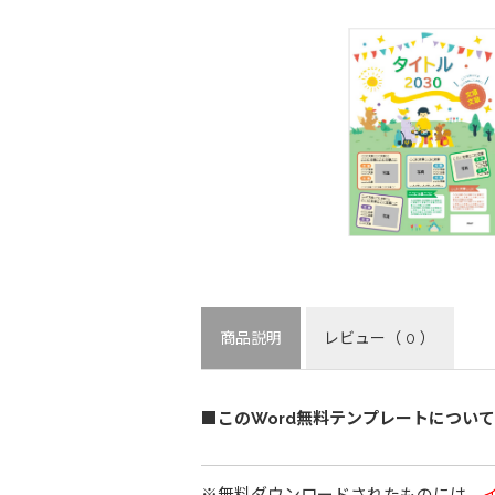
商品説明
レビュー
（ 0 ）
■このWord無料テンプレートについて
※無料ダウンロードされたものには、