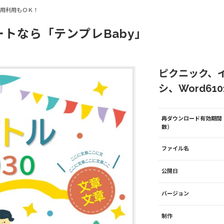
商用利用もＯＫ！
ートなら「テンプレBaby」
ピクニック、
シ、Word610
再ダウンロード有効期間
数）
ファイル名
公開日
バージョン
制作