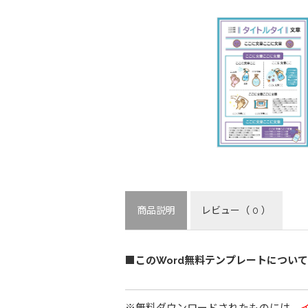
商品説明
レビュー
（ 0 ）
■このWord無料テンプレートについて
※無料ダウンロードされたものには、