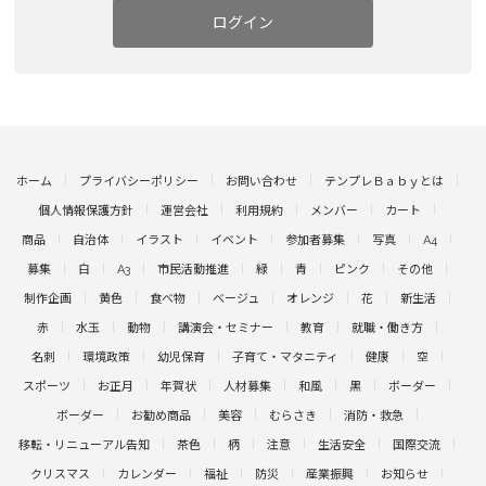
ログイン
ホーム
プライバシーポリシー
お問い合わせ
テンプレＢａｂｙとは
個人情報保護方針
運営会社
利用規約
メンバー
カート
商品
自治体
イラスト
イベント
参加者募集
写真
A4
募集
白
A3
市民活動推進
緑
青
ピンク
その他
制作企画
黄色
食べ物
ベージュ
オレンジ
花
新生活
赤
水玉
動物
講演会・セミナー
教育
就職・働き方
名刺
環境政策
幼児保育
子育て・マタニティ
健康
空
スポーツ
お正月
年賀状
人材募集
和風
黒
ボーダー
ボーダー
お勧め商品
美容
むらさき
消防・救急
移転・リニューアル告知
茶色
柄
注意
生活安全
国際交流
クリスマス
カレンダー
福祉
防災
産業振興
お知らせ