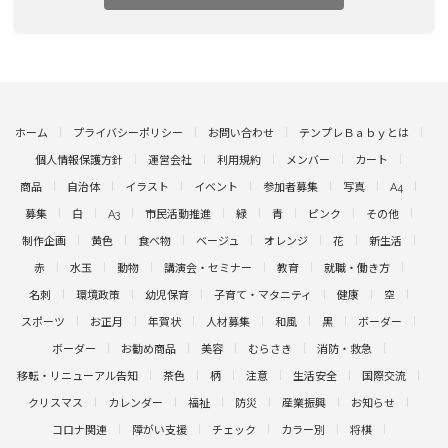
ホーム
プライバシーポリシー
お問い合わせ
テンプレＢａｂｙとは
個人情報保護方針
運営会社
利用規約
メンバー
カート
商品
自治体
イラスト
イベント
参加者募集
写真
A4
募集
白
A3
市民活動推進
緑
青
ピンク
その他
制作企画
黄色
食べ物
ベージュ
オレンジ
花
新生活
赤
水玉
動物
講演会・セミナー
教育
就職・働き方
名刺
環境政策
幼児保育
子育て・マタニティ
健康
空
スポーツ
お正月
年賀状
人材募集
和風
黒
ボーダー
ボーダー
お勧め商品
美容
むらさき
消防・救急
移転・リニューアル告知
茶色
柄
注意
生活安全
国際交流
クリスマス
カレンダー
福祉
防災
産業振興
お知らせ
コロナ関連
障がい支援
チェック
カラー別
将棋