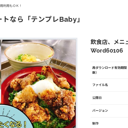
商用利用もＯＫ！
ートなら「テンプレBaby」
飲食店、メニ
Word60106
再ダウンロード有効期間
数）
ファイル名
公開日
バージョン
制作