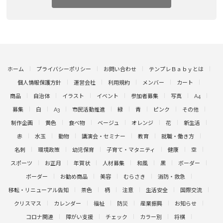
ホーム
プライバシーポリシー
お問い合わせ
テンプレＢａｂｙとは
個人情報保護方針
運営会社
利用規約
メンバー
カート
商品
自治体
イラスト
イベント
参加者募集
写真
A4
募集
白
A3
市民活動推進
緑
青
ピンク
その他
制作企画
黄色
食べ物
ベージュ
オレンジ
花
新生活
赤
水玉
動物
講演会・セミナー
教育
就職・働き方
名刺
環境政策
幼児保育
子育て・マタニティ
健康
空
スポーツ
お正月
年賀状
人材募集
和風
黒
ボーダー
ボーダー
お勧め商品
美容
むらさき
消防・救急
移転・リニューアル告知
茶色
柄
注意
生活安全
国際交流
クリスマス
カレンダー
福祉
防災
産業振興
お知らせ
コロナ関連
障がい支援
チェック
カラー別
将棋