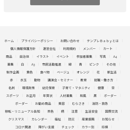
ホーム
プライバシーポリシー
お問い合わせ
テンプレＢａｂｙとは
個人情報保護方針
運営会社
利用規約
メンバー
カート
商品
自治体
イラスト
イベント
参加者募集
写真
A4
募集
白
A3
市民活動推進
緑
青
ピンク
その他
制作企画
黄色
食べ物
ベージュ
オレンジ
花
新生活
赤
水玉
動物
講演会・セミナー
教育
就職・働き方
名刺
環境政策
幼児保育
子育て・マタニティ
健康
空
スポーツ
お正月
年賀状
人材募集
和風
黒
ボーダー
ボーダー
お勧め商品
美容
むらさき
消防・救急
移転・リニューアル告知
茶色
柄
注意
生活安全
国際交流
クリスマス
カレンダー
福祉
防災
産業振興
お知らせ
コロナ関連
障がい支援
チェック
カラー別
将棋