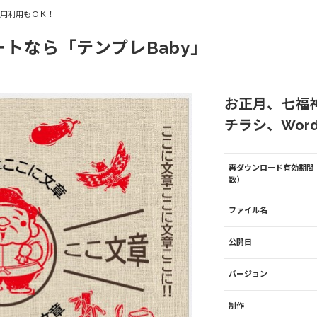
商用利用もＯＫ！
ートなら「テンプレBaby」
お正月、七福
チラシ、Word
再ダウンロード有効期間
数）
ファイル名
公開日
バージョン
制作