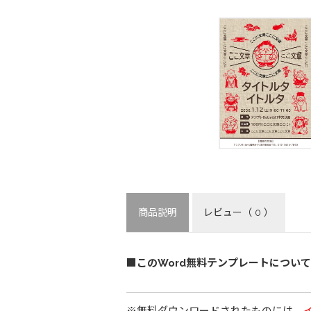
商品説明
レビュー
（ 0 ）
■このWord無料テンプレートについて
※無料ダウンロードされたものには、