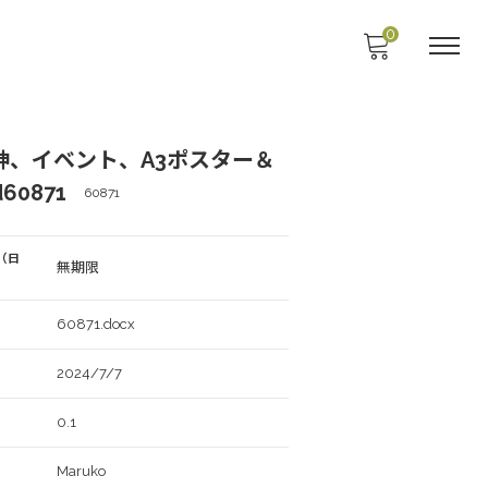
0
神、イベント、A3ポスター＆
60871
60871
（日
無期限
60871.docx
2024/7/7
0.1
Maruko