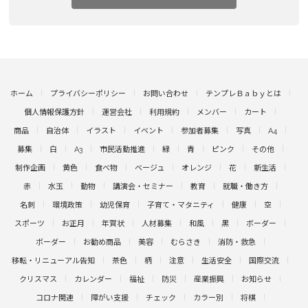
ホーム
プライバシーポリシー
お問い合わせ
テンプレＢａｂｙとは
個人情報保護方針
運営会社
利用規約
メンバー
カート
商品
自治体
イラスト
イベント
参加者募集
写真
A4
募集
白
A3
市民活動推進
緑
青
ピンク
その他
制作企画
黄色
食べ物
ベージュ
オレンジ
花
新生活
赤
水玉
動物
講演会・セミナー
教育
就職・働き方
名刺
環境政策
幼児保育
子育て・マタニティ
健康
空
スポーツ
お正月
年賀状
人材募集
和風
黒
ボーダー
ボーダー
お勧め商品
美容
むらさき
消防・救急
移転・リニューアル告知
茶色
柄
注意
生活安全
国際交流
クリスマス
カレンダー
福祉
防災
産業振興
お知らせ
コロナ関連
障がい支援
チェック
カラー別
将棋