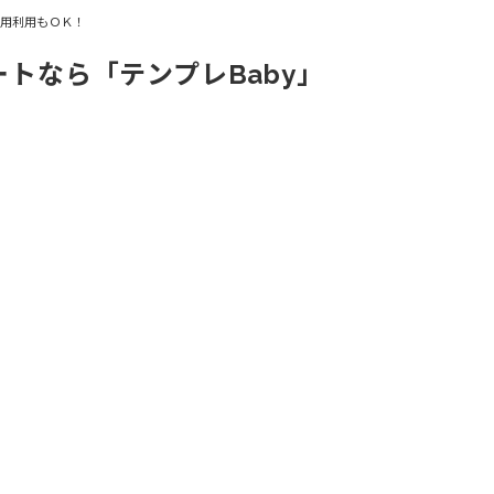
商用利用もＯＫ！
ートなら「テンプレBaby」