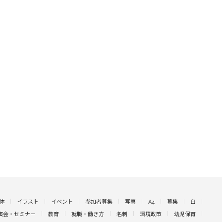
体
イラスト
イベント
参加者募集
写真
A4
募集
白
演会・セミナー
教育
就職・働き方
名刺
環境政策
幼児保育