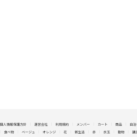
個人情報保護方針
運営会社
利用規約
メンバー
カート
商品
自治
食べ物
ベージュ
オレンジ
花
新生活
赤
水玉
動物
講