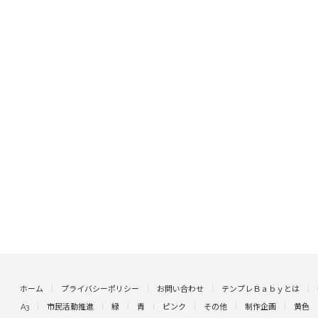
ホーム
プライバシーポリシー
お問い合わせ
テンプレＢａｂｙとは
A3
市民活動推進
緑
青
ピンク
その他
制作企画
黄色