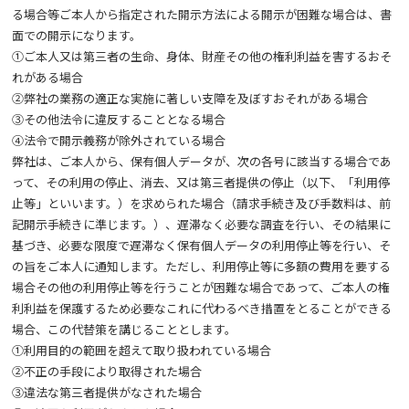
る場合等ご本人から指定された開示方法による開示が困難な場合は、書
面での開示になります。
①ご本人又は第三者の生命、身体、財産その他の権利利益を害するおそ
れがある場合
②弊社の業務の適正な実施に著しい支障を及ぼすおそれがある場合
③その他法令に違反することとなる場合
④法令で開示義務が除外されている場合
弊社は、ご本人から、保有個人データが、次の各号に該当する場合であ
って、その利用の停止、消去、又は第三者提供の停止（以下、「利用停
止等」といいます。）を求められた場合（請求手続き及び手数料は、前
記開示手続きに準じます。）、遅滞なく必要な調査を行い、その結果に
基づき、必要な限度で遅滞なく保有個人データの利用停止等を行い、そ
の旨をご本人に通知します。ただし、利用停止等に多額の費用を要する
場合その他の利用停止等を行うことが困難な場合であって、ご本人の権
利利益を保護するため必要なこれに代わるべき措置をとることができる
場合、この代替策を講じることとします。
①利用目的の範囲を超えて取り扱われている場合
②不正の手段により取得された場合
③違法な第三者提供がなされた場合